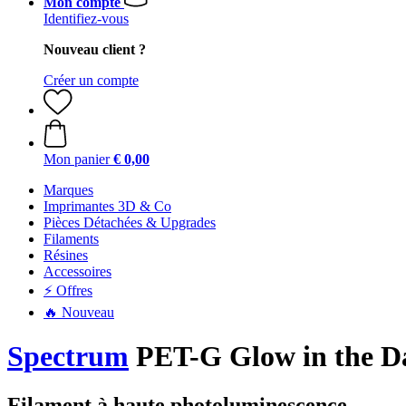
Mon compte
Identifiez-vous
Nouveau client ?
Créer un compte
Mon panier
€ 0,00
Marques
Imprimantes 3D & Co
Pièces Détachées & Upgrades
Filaments
Résines
Accessoires
⚡ Offres
🔥 Nouveau
Spectrum
PET-G Glow in the Da
Filament à haute photoluminescence.