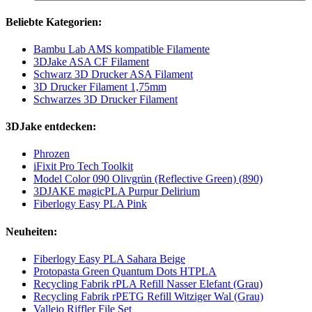
Beliebte Kategorien:
Bambu Lab AMS kompatible Filamente
3DJake ASA CF Filament
Schwarz 3D Drucker ASA Filament
3D Drucker Filament 1,75mm
Schwarzes 3D Drucker Filament
3DJake entdecken:
Phrozen
iFixit Pro Tech Toolkit
Model Color 090 Olivgrün (Reflective Green) (890)
3DJAKE magicPLA Purpur Delirium
Fiberlogy Easy PLA Pink
Neuheiten:
Fiberlogy Easy PLA Sahara Beige
Protopasta Green Quantum Dots HTPLA
Recycling Fabrik rPLA Refill Nasser Elefant (Grau)
Recycling Fabrik rPETG Refill Witziger Wal (Grau)
Vallejo Riffler File Set