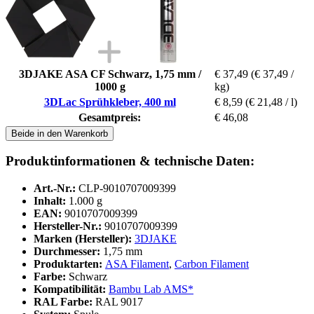
3DJAKE ASA CF Schwarz, 1,75 mm /
€ 37,49
(€ 37,49 /
1000 g
kg)
3DLac Sprühkleber, 400 ml
€ 8,59
(€ 21,48 / l)
Gesamtpreis:
€ 46,08
Beide in den Warenkorb
Produktinformationen & technische Daten:
Art.-Nr.:
CLP-9010707009399
Inhalt:
1.000 g
EAN:
9010707009399
Hersteller-Nr.:
9010707009399
Marken (Hersteller):
3DJAKE
Durchmesser:
1,75 mm
Produktarten:
ASA Filament
,
Carbon Filament
Farbe:
Schwarz
Kompatibilität:
Bambu Lab AMS*
RAL Farbe:
RAL 9017