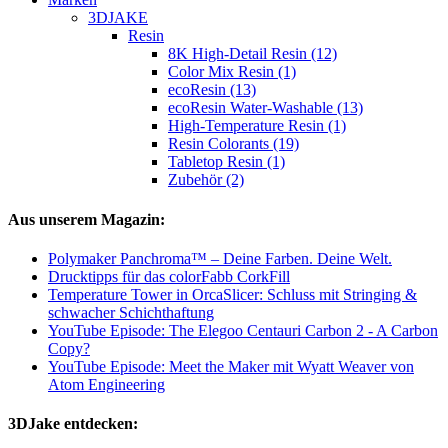
3DJAKE
Resin
8K High-Detail Resin (12)
Color Mix Resin (1)
ecoResin (13)
ecoResin Water-Washable (13)
High-Temperature Resin (1)
Resin Colorants (19)
Tabletop Resin (1)
Zubehör (2)
Aus unserem Magazin:
Polymaker Panchroma™ – Deine Farben. Deine Welt.
Drucktipps für das colorFabb CorkFill
Temperature Tower in OrcaSlicer: Schluss mit Stringing &
schwacher Schichthaftung
YouTube Episode: The Elegoo Centauri Carbon 2 - A Carbon
Copy?
YouTube Episode: Meet the Maker mit Wyatt Weaver von
Atom Engineering
3DJake entdecken: