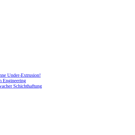
hne Under-Extrusion!
m Engineering
wacher Schichthaftung