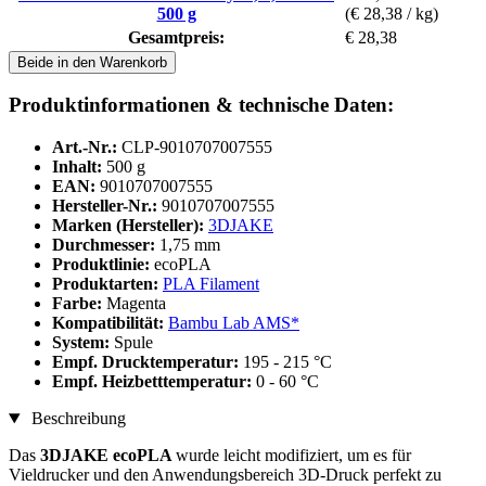
500 g
(€ 28,38 / kg)
Gesamtpreis:
€ 28,38
Beide in den Warenkorb
Produktinformationen & technische Daten:
Art.-Nr.:
CLP-9010707007555
Inhalt:
500 g
EAN:
9010707007555
Hersteller-Nr.:
9010707007555
Marken (Hersteller):
3DJAKE
Durchmesser:
1,75 mm
Produktlinie:
ecoPLA
Produktarten:
PLA Filament
Farbe:
Magenta
Kompatibilität:
Bambu Lab AMS*
System:
Spule
Empf. Drucktemperatur:
195 - 215 °C
Empf. Heizbetttemperatur:
0 - 60 °C
Beschreibung
Das
3DJAKE ecoPLA
wurde leicht modifiziert, um es für
Vieldrucker und den Anwendungsbereich 3D-Druck perfekt zu