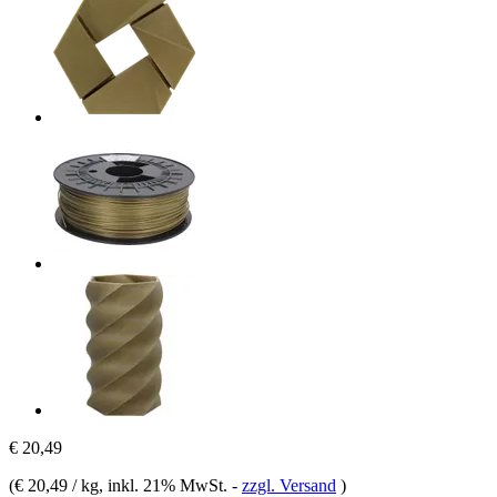
€ 20,49
(
€ 20,49 / kg
, inkl. 21% MwSt.
-
zzgl. Versand
)