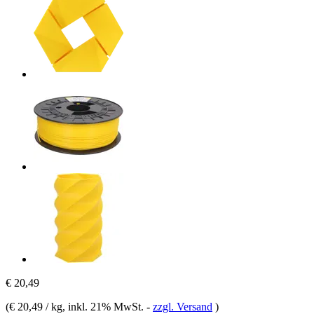
€ 20,49
(
€ 20,49 / kg
, inkl. 21% MwSt.
-
zzgl. Versand
)