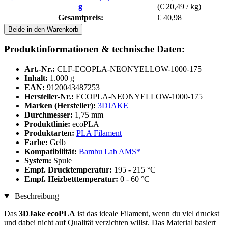
g
(€ 20,49 / kg)
Gesamtpreis:
€ 40,98
Beide in den Warenkorb
Produktinformationen & technische Daten:
Art.-Nr.:
CLF-ECOPLA-NEONYELLOW-1000-175
Inhalt:
1.000 g
EAN:
9120043487253
Hersteller-Nr.:
ECOPLA-NEONYELLOW-1000-175
Marken (Hersteller):
3DJAKE
Durchmesser:
1,75 mm
Produktlinie:
ecoPLA
Produktarten:
PLA Filament
Farbe:
Gelb
Kompatibilität:
Bambu Lab AMS*
System:
Spule
Empf. Drucktemperatur:
195 - 215 °C
Empf. Heizbetttemperatur:
0 - 60 °C
Beschreibung
Das
3DJake ecoPLA
ist das ideale Filament, wenn du viel druckst
und dabei nicht auf Qualität verzichten willst. Das Material basiert