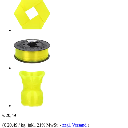
€ 20,49
(
€ 20,49 / kg
, inkl. 21% MwSt.
-
zzgl. Versand
)