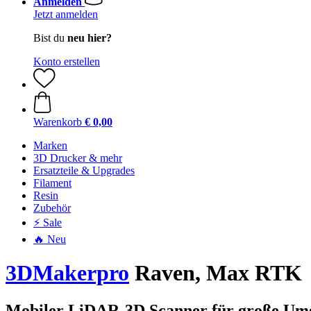
Anmelden
Jetzt anmelden
Bist du
neu hier?
Konto erstellen
Warenkorb
€ 0,00
Marken
3D Drucker & mehr
Ersatzteile & Upgrades
Filament
Resin
Zubehör
⚡ Sale
🔥 Neu
3DMakerpro
Raven, Max RTK
Mobiler LiDAR-3D Scanner für große Um