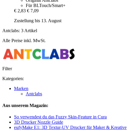
Original Antclabs
Für BLTouch/Smart+
€ 2,83
€ 7,09
Zustellung bis 13. August
Antclabs: 3 Artikel
Alle Preise inkl. MwSt.
Filter
Kategorien:
Marken
Antclabs
Aus unserem Magazin:
So verwendest du das Fuzzy Skin-Feature in Cura
3D Drucker Nozzle Guide
eufyMake E1: 3D Textur-UV Drucker für Maker & Kreative