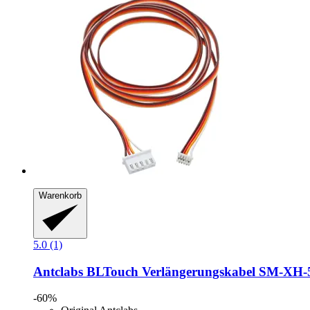
Warenkorb
5.0 (1)
Antclabs
BLTouch Verlängerungskabel SM-​XH-​
-60%