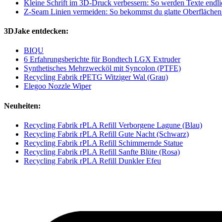
Kleine Schrift im 3D-Druck verbessern: So werden Texte endlic
Z-Seam Linien vermeiden: So bekommst du glatte Oberflächen
3DJake entdecken:
BIQU
6 Erfahrungsberichte für Bondtech LGX Extruder
Synthetisches Mehrzwecköl mit Syncolon (PTFE)
Recycling Fabrik rPETG Witziger Wal (Grau)
Elegoo Nozzle Wiper
Neuheiten:
Recycling Fabrik rPLA Refill Verborgene Lagune (Blau)
Recycling Fabrik rPLA Refill Gute Nacht (Schwarz)
Recycling Fabrik rPLA Refill Schimmernde Statue
Recycling Fabrik rPLA Refill Sanfte Blüte (Rosa)
Recycling Fabrik rPLA Refill Dunkler Efeu