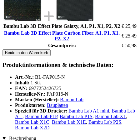
Bambu Lab 3D Effect Plate Galaxy, A1, P1, X1, P2, X2
€ 25,49
Bambu Lab 3D Effect Plate Carbon Fiber, A1, P1, X1,
€ 25,49
P2, X2
Gesamtpreis:
€ 50,98
Beide in den Warenkorb
Produktinformationen & technische Daten:
Art.-Nr.:
BL-FAP015-N
Inhalt:
1 Stk
EAN:
6977252426725
Hersteller-Nr.:
FAP015-N
Marken (Hersteller):
Bambu Lab
Produktarten:
Bauplatten
Speziell für 3D Drucker:
Bambu Lab A1 mini
,
Bambu Lab
A1
,
Bambu Lab P1P
,
Bambu Lab P1S
,
Bambu Lab X1
,
Bambu Lab X1C
,
Bambu Lab X1E
,
Bambu Lab P2S
,
Bambu Lab X2D
Beschreibung