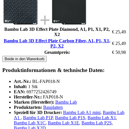
Bambu Lab 3D Effect Plate Diamond, A1, P1, X1, P2,
€ 25,49
X2
Bambu Lab 3D Effect Plate Carbon Fiber, A1, P1, X1,
€ 25,49
P2, X2
Gesamtpreis:
€ 50,98
Beide in den Warenkorb
Produktinformationen & technische Daten:
Art.-Nr.:
BL-FAP018-N
Inhalt:
1 Stk
EAN:
6977252426749
Hersteller-Nr.:
FAP018-N
Marken (Hersteller):
Bambu Lab
Produktarten:
Bauplatten
Speziell für 3D Drucker:
Bambu Lab A1 mini
,
Bambu Lab
A1
,
Bambu Lab P1P
,
Bambu Lab P1S
,
Bambu Lab X1
,
Bambu Lab X1C
,
Bambu Lab X1E
,
Bambu Lab P2S
,
Bambu Lab X2D