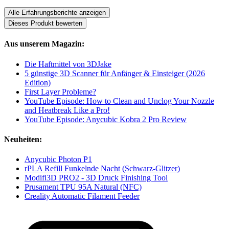
Alle Erfahrungsberichte anzeigen
Dieses Produkt bewerten
Aus unserem Magazin:
Die Haftmittel von 3DJake
5 günstige 3D Scanner für Anfänger & Einsteiger (2026
Edition)
First Layer Probleme?
YouTube Episode: How to Clean and Unclog Your Nozzle
and Heatbreak Like a Pro!
YouTube Episode: Anycubic Kobra 2 Pro Review
Neuheiten:
Anycubic Photon P1
rPLA Refill Funkelnde Nacht (Schwarz-Glitzer)
Modifi3D PRO2 - 3D Druck Finishing Tool
Prusament TPU 95A Natural (NFC)
Creality Automatic Filament Feeder