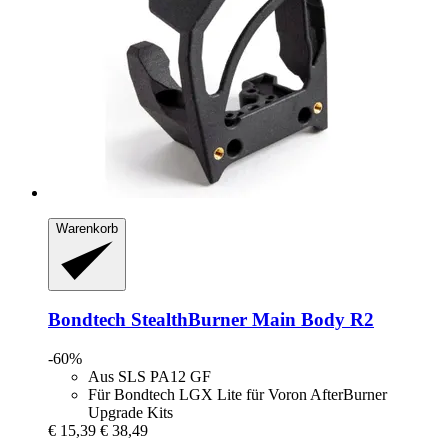
Warenkorb
Bondtech
StealthBurner Main Body R2
-60%
Aus SLS PA12 GF
Für Bondtech LGX Lite für Voron AfterBurner
Upgrade Kits
€ 15,39
€ 38,49