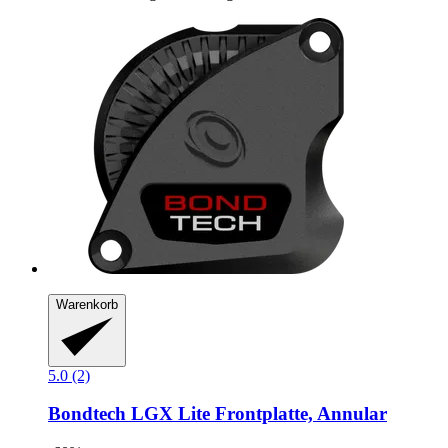
Warenkorb
5.0 (2)
Bondtech
LGX Lite Frontplatte, Annular