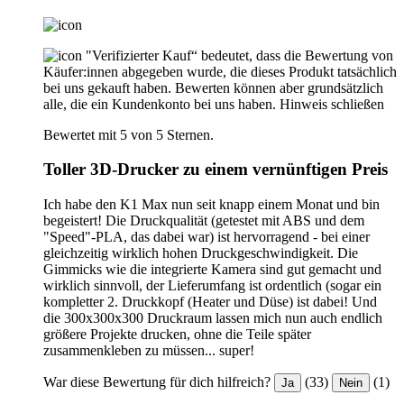
"Verifizierter Kauf“ bedeutet, dass die Bewertung von
Käufer:innen abgegeben wurde, die dieses Produkt tatsächlich
bei uns gekauft haben. Bewerten können aber grundsätzlich
alle, die ein Kundenkonto bei uns haben.
Hinweis schließen
Bewertet mit 5 von 5 Sternen.
Toller 3D-Drucker zu einem vernünftigen Preis
Ich habe den K1 Max nun seit knapp einem Monat und bin
begeistert! Die Druckqualität (getestet mit ABS und dem
"Speed"-PLA, das dabei war) ist hervorragend - bei einer
gleichzeitig wirklich hohen Druckgeschwindigkeit. Die
Gimmicks wie die integrierte Kamera sind gut gemacht und
wirklich sinnvoll, der Lieferumfang ist ordentlich (sogar ein
kompletter 2. Druckkopf (Heater und Düse) ist dabei! Und
die 300x300x300 Druckraum lassen mich nun auch endlich
größere Projekte drucken, ohne die Teile später
zusammenkleben zu müssen... super!
War diese Bewertung für dich hilfreich?
(33)
(1)
Ja
Nein