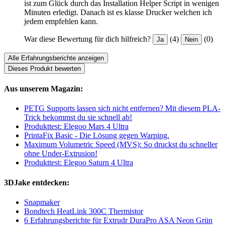
ist zum Glück durch das Installation Helper Script in wenigen
Minuten erledigt. Danach ist es klasse Drucker welchen ich
jedem empfehlen kann.
War diese Bewertung für dich hilfreich?
(4)
(0)
Ja
Nein
Alle Erfahrungsberichte anzeigen
Dieses Produkt bewerten
Aus unserem Magazin:
PETG Supports lassen sich nicht entfernen? Mit diesem PLA-
Trick bekommst du sie schnell ab!
Produkttest: Elegoo Mars 4 Ultra
PrintaFix Basic - Die Lösung gegen Warping.
Maximum Volumetric Speed (MVS): So druckst du schneller
ohne Under-Extrusion!
Produkttest: Elegoo Saturn 4 Ultra
3DJake entdecken:
Snapmaker
Bondtech HeatLink 300C Thermistor
6 Erfahrungsberichte für Extrudr DuraPro ASA Neon Grün