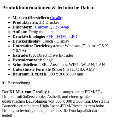
Produktinformationen & technische Daten:
Marken (Hersteller):
Creality
Produktarten:
3D Drucker
Düsenform:
Unicorn QuickSwap
Aufbau:
Fertig montiert
Drucktechnologie:
FFF - FDM - LPD
Druckerdisplay:
Touch - Display
Unterstütze Betriebssysteme:
Windows (7 +), macOS X
(10.7 +)
Extrudertyp:
Direct Drive Extruder
Extruderanzahl:
Single
Schnittstellen:
USB - Anschluss, WIFI - WLAN, LAN
Unterstützte Formate (Slicer):
STL, OBJ, AMF
Bauraum [LxBxH]:
300 x 300 x 300 mm
Beschreibung
Der
K1 Max von Creality
ist ein leistungsstarker FDM-3D-
Drucker mit äußerst cooler Ästhetik und einem großen
quadratischen Bauvolumen von 300 x 300 x 300 mm. Die stabile
Bauweise erlaubt dem High-Speed-FDM-Riesen extrem hohe
Druckgeschwindigkeiten, ohne dass die Druckqualität darunter
leidet!