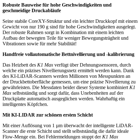
Robuste Bauweise für hohe Geschwindigkeiten und
geschmeidige Druckabläufe
Seine stabile CoreXY-Struktur und ein leichter Druckkopf mit einem
Gewicht von nur 190 g sind für hohe Geschwindigkeiten ausgelegt.
Der robuste Rahmen sorgt in Kombination mit einem leichten
Aufbau der bewegten Teile für weniger Bewegungsträgheit und
Vibrationen sowie für mehr Stabilität!
Handfreie vollautomatische Bettnivellierung und -kalibrierung
Das Heizbett des
K1 Max
verfügt über Dehnungssensoren, durch
welche ein präzises Nivellierungsnetz ermittelt werden kann. Dank
des KI-LiDAR-Scanners werden Millionen von Messpunkten an
der Druckbettoberfläche gemessen, um eine präzise Nivellierung zu
gewährleisten. Die Messdaten beider dieser Systeme kombiniert
K1
Max
selbstständig und sorgt dafür, dass Unebenheiten auf der
Druckplatte automatisch ausgeglichen werden. Wahrhaftig ein
intelligentes Köpfchen.
Mit KI-LIDAR zur schönen ersten Schicht
Mit einer Auflösung von 1 µm überwacht der intelligente LiDAR-
Scanner die erste Schicht und stellt selbstständig die dafür ideale
Flow-Menge ein. Bei Fehlermeldungen stoppt der
K1 Max