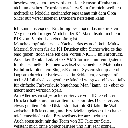
beschweren, allerdings wird der Lidar Sensor offenbar noch
nicht unterstützt. Trotzdem macht es Sinn für mich, weil ich
mehrteilige Modelle zueinander passgenau mit dem Orca
Slicer auf verschiedenen Druckern herstellen kann.
Ich kann aus eigener Erfahrung bestätigen das im direkten
Vergleich einfarbiger Modelle der K1 Max absolut meinem
P1S von Bambu Lab ebenbürtig ist.
Manche empfinden es als Nachteil das es noch kein Multi-
Material System für die K1 Drucker gibt. Sicher wird es das
bald geben, doch sehe ich den Vorteil NICHT im Farbdruck.
Auch bei Bambu-Lab ist das AMS für mich nur ein System
für den schnellen Filamentwechsel verschiedener Materialien.
Farbdruck mit einem Single-Extruder System sind quälend
langsam durch die Farbwechsel in Schichten, erzeugen oft
mehr Abfall als das eigentliche Modell wiegt - sind bestenfalls
für einfache Farbverläufe brauchbar. Man "kann" es - aber es
macht nicht wirklich Spaß.
Am Allerbesten ist jedoch der Service von 3D Jake! Der
Drucker hatte durch unsanften Transport des Dienstleisters
etwas gelitten. Ohne Diskussion hat mir 3D Jake die Wahl
zwischen Rücksendung und Ersatzteilen gelassen. Ich habe
mich entschieden den Ersatzteilservice anzunehmen.
Auch sonst steht mir das Team von 3D Jake zur Seite,
versteht mich ohne Sprachbarriere und hilft sehr schnell.