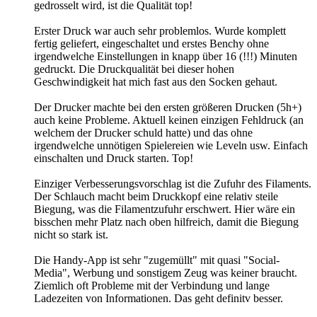
gedrosselt wird, ist die Qualität top!
Erster Druck war auch sehr problemlos. Wurde komplett
fertig geliefert, eingeschaltet und erstes Benchy ohne
irgendwelche Einstellungen in knapp über 16 (!!!) Minuten
gedruckt. Die Druckqualität bei dieser hohen
Geschwindigkeit hat mich fast aus den Socken gehaut.
Der Drucker machte bei den ersten größeren Drucken (5h+)
auch keine Probleme. Aktuell keinen einzigen Fehldruck (an
welchem der Drucker schuld hatte) und das ohne
irgendwelche unnötigen Spielereien wie Leveln usw. Einfach
einschalten und Druck starten. Top!
Einziger Verbesserungsvorschlag ist die Zufuhr des Filaments.
Der Schlauch macht beim Druckkopf eine relativ steile
Biegung, was die Filamentzufuhr erschwert. Hier wäre ein
bisschen mehr Platz nach oben hilfreich, damit die Biegung
nicht so stark ist.
Die Handy-App ist sehr "zugemüllt" mit quasi "Social-
Media", Werbung und sonstigem Zeug was keiner braucht.
Ziemlich oft Probleme mit der Verbindung und lange
Ladezeiten von Informationen. Das geht definitv besser.