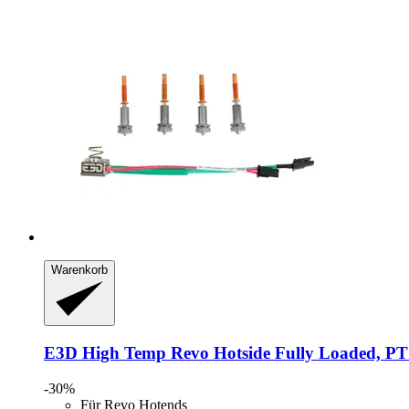
Warenkorb
E3D
High Temp Revo Hotside Fully Loaded, P
-30%
Für Revo Hotends