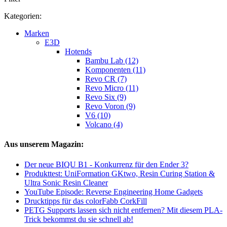
Kategorien:
Marken
E3D
Hotends
Bambu Lab (12)
Komponenten (11)
Revo CR (7)
Revo Micro (11)
Revo Six (9)
Revo Voron (9)
V6 (10)
Volcano (4)
Aus unserem Magazin:
Der neue BIQU B1 - Konkurrenz für den Ender 3?
Produkttest: UniFormation GKtwo, Resin Curing Station &
Ultra Sonic Resin Cleaner
YouTube Episode: Reverse Engineering Home Gadgets
Drucktipps für das colorFabb CorkFill
PETG Supports lassen sich nicht entfernen? Mit diesem PLA-
Trick bekommst du sie schnell ab!