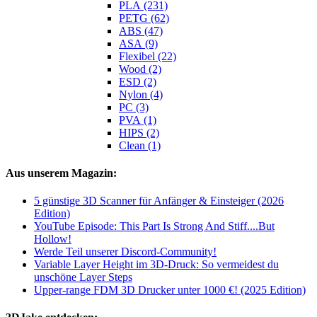
PLA (231)
PETG (62)
ABS (47)
ASA (9)
Flexibel (22)
Wood (2)
ESD (2)
Nylon (4)
PC (3)
PVA (1)
HIPS (2)
Clean (1)
Aus unserem Magazin:
5 günstige 3D Scanner für Anfänger & Einsteiger (2026
Edition)
YouTube Episode: This Part Is Strong And Stiff....But
Hollow!
Werde Teil unserer Discord-Community!
Variable Layer Height im 3D-Druck: So vermeidest du
unschöne Layer Steps
Upper-range FDM 3D Drucker unter 1000 €! (2025 Edition)