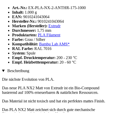
Art.-Nr.:
EX-PLA-NX-2-ANTHR-175-1000
Inhalt:
1.000 g
EAN:
9010241043064
Hersteller-Nr.:
9010241043064
Marken (Hersteller):
Extrudr
Durchmesser:
1,75 mm
Produktarten:
PLA Filament
Farbe:
Grau / Silber
Kompatibilität:
Bambu Lab AMS*
RAL Farbe:
RAL 7016
System:
Spule
Empf. Drucktemperatur:
200 - 230 °C
Empf. Heizbetttemperatur:
20 - 60 °C
Beschreibung
Die nächste Evolution von PLA.
Das neue PLA NX2 Matt von Extrudr ist ein Bio-Compound
basierend auf 100% erneuerbaren & natürlichen Ressourcen.
Das Material ist nicht toxisch und hat ein perfektes mattes Finish.
Das PLA NX2 Matt zeichnet sich durch gute mechanische