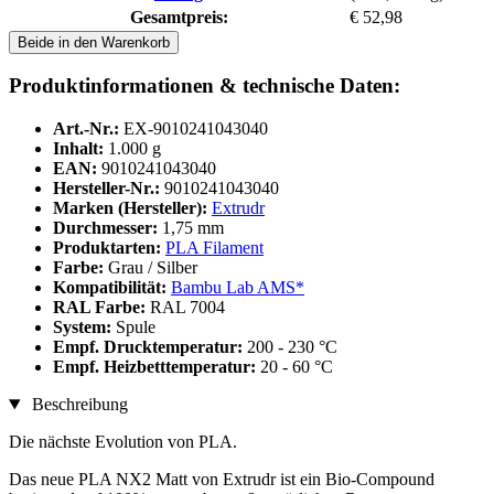
Gesamtpreis:
€ 52,98
Beide in den Warenkorb
Produktinformationen & technische Daten:
Art.-Nr.:
EX-9010241043040
Inhalt:
1.000 g
EAN:
9010241043040
Hersteller-Nr.:
9010241043040
Marken (Hersteller):
Extrudr
Durchmesser:
1,75 mm
Produktarten:
PLA Filament
Farbe:
Grau / Silber
Kompatibilität:
Bambu Lab AMS*
RAL Farbe:
RAL 7004
System:
Spule
Empf. Drucktemperatur:
200 - 230 °C
Empf. Heizbetttemperatur:
20 - 60 °C
Beschreibung
Die nächste Evolution von PLA.
Das neue PLA NX2 Matt von Extrudr ist ein Bio-Compound