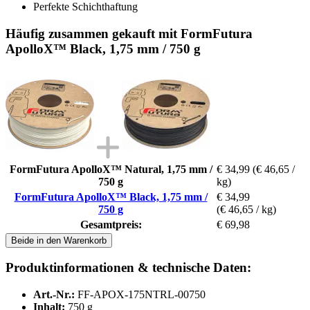
Perfekte Schichthaftung
Häufig zusammen gekauft mit FormFutura
ApolloX™ Black, 1,75 mm / 750 g
FormFutura ApolloX™ Natural, 1,75 mm /
€ 34,99
(€ 46,65 /
750 g
kg)
FormFutura ApolloX™ Black, 1,75 mm /
€ 34,99
750 g
(€ 46,65 / kg)
Gesamtpreis:
€ 69,98
Beide in den Warenkorb
Produktinformationen & technische Daten:
Art.-Nr.:
FF-APOX-175NTRL-00750
Inhalt:
750 g