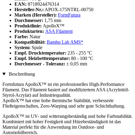
EAN:
8718924476314
Hersteller-Nr.:
APOX-175NTRL-00750
Marken (Hersteller):
FormFutura
Durchmesser:
1,75 mm
Produktlinie:
ApolloX™
Produktarten:
ASA Filament
Farbe:
Natur
Kompatibilität:
Bambu Lab AMS*
System:
Spule
Empf. Drucktemperatur:
235 - 255 °C
Empf. Heizbetttemperatur:
80 - 100 °C
Durchmesser - Toleranz:
± 0,05 mm
Beschreibung
Formfutura ApolloX™ ist ein professionelles High-Performance
Filament. Das Filament basiert auf modifiziertem ASA (Acrylnitril-
Styrol-Acrylat) auf Industriequalität.
ApolloX™ hat eine hohe thermische Stabilität, verbesserte
Fließeigenschaften, Zero-Warping und sehr gute Schichthaftung.
ApolloX™ ist UV- und witterungsbeständig und hohe Farbstabilität.
Kombiniert mit hoher Festigkeit und Hitzebeständigkeit ist das
Material perfekt für die Anwendung im Outdoor- und
Automobilbereich.