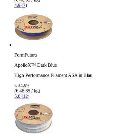
4.9 (7)
FormFutura
ApolloX™ Dark Blue
High-Performance Filament ASA in Blau
€ 34,99
(€ 46,65 / kg)
5.0 (12)