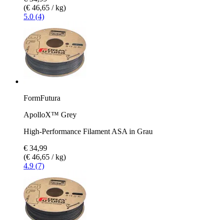
(€ 46,65 / kg)
5.0 (4)
FormFutura
ApolloX™ Grey
High-Performance Filament ASA in Grau
€ 34,99
(€ 46,65 / kg)
4.9 (7)