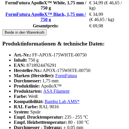
FormFutura ApolloX™ White, 1,75 mm /
€ 34,99
(€ 46,65 /
750 g
kg)
FormFutura ApolloX™ Black, 1,75 mm /
€ 34,99
750 g
(€ 46,65 / kg)
Gesamtpreis:
€ 69,98
Beide in den Warenkorb
Produktinformationen & technische Daten:
Art.-Nr.:
FF-APOX-175WHTE-00750
Inhalt:
750 g
EAN:
8718924476291
Hersteller-Nr.:
APOX-175WHTE-00750
Marken (Hersteller):
FormFutura
Durchmesser:
1,75 mm
Produktlinie:
ApolloX™
Produktarten:
ASA Filament
Farbe:
Weiß
Kompatibilität:
Bambu Lab AMS*
RAL Farbe:
RAL 9016
System:
Spule
Empf. Drucktemperatur:
235 - 255 °C
Empf. Heizbetttemperatur:
80 - 100 °C
Durchmesser - Toleranz:
± 0,05 mm