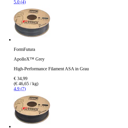
5.0 (4)
FormFutura
ApolloX™ Grey
High-Performance Filament ASA in Grau
€ 34,99
(€ 46,65 / kg)
4.9 (7)