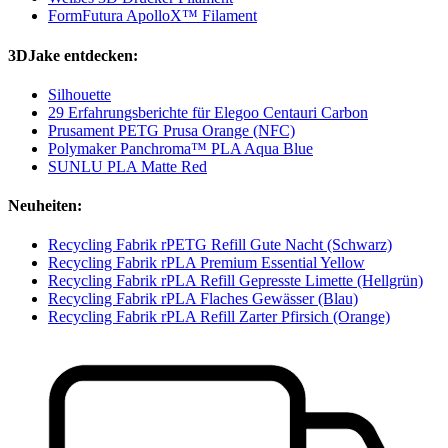
FormFutura ApolloX™ Filament
3DJake entdecken:
Silhouette
29 Erfahrungsberichte für Elegoo Centauri Carbon
Prusament PETG Prusa Orange (NFC)
Polymaker Panchroma™ PLA Aqua Blue
SUNLU PLA Matte Red
Neuheiten:
Recycling Fabrik rPETG Refill Gute Nacht (Schwarz)
Recycling Fabrik rPLA Premium Essential Yellow
Recycling Fabrik rPLA Refill Gepresste Limette (Hellgrün)
Recycling Fabrik rPLA Flaches Gewässer (Blau)
Recycling Fabrik rPLA Refill Zarter Pfirsich (Orange)