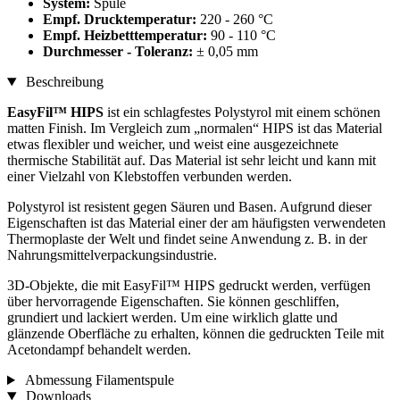
System:
Spule
Empf. Drucktemperatur:
220 - 260 °C
Empf. Heizbetttemperatur:
90 - 110 °C
Durchmesser - Toleranz:
± 0,05 mm
Beschreibung
EasyFil™ HIPS
ist ein schlagfestes Polystyrol mit einem schönen
matten Finish. Im Vergleich zum „normalen“ HIPS ist das Material
etwas flexibler und weicher, und weist eine ausgezeichnete
thermische Stabilität auf. Das Material ist sehr leicht und kann mit
einer Vielzahl von Klebstoffen verbunden werden.
Polystyrol ist resistent gegen Säuren und Basen. Aufgrund dieser
Eigenschaften ist das Material einer der am häufigsten verwendeten
Thermoplaste der Welt und findet seine Anwendung z. B. in der
Nahrungsmittelverpackungsindustrie.
3D-Objekte, die mit EasyFil™ HIPS gedruckt werden, verfügen
über hervorragende Eigenschaften. Sie können geschliffen,
grundiert und lackiert werden. Um eine wirklich glatte und
glänzende Oberfläche zu erhalten, können die gedruckten Teile mit
Acetondampf behandelt werden.
Abmessung Filamentspule
Downloads