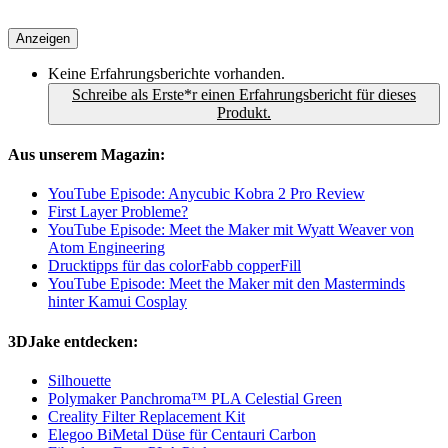
Anzeigen
Keine Erfahrungsberichte vorhanden.
Schreibe als Erste*r einen Erfahrungsbericht für dieses
Produkt.
Aus unserem Magazin:
YouTube Episode: Anycubic Kobra 2 Pro Review
First Layer Probleme?
YouTube Episode: Meet the Maker mit Wyatt Weaver von
Atom Engineering
Drucktipps für das colorFabb copperFill
YouTube Episode: Meet the Maker mit den Masterminds
hinter Kamui Cosplay
3DJake entdecken:
Silhouette
Polymaker Panchroma™ PLA Celestial Green
Creality Filter Replacement Kit
Elegoo BiMetal Düse für Centauri Carbon