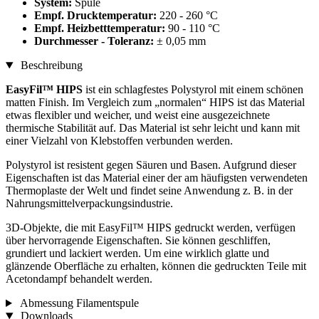
System:
Spule
Empf. Drucktemperatur:
220 - 260 °C
Empf. Heizbetttemperatur:
90 - 110 °C
Durchmesser - Toleranz:
± 0,05 mm
Beschreibung
EasyFil™ HIPS
ist ein schlagfestes Polystyrol mit einem schönen
matten Finish. Im Vergleich zum „normalen“ HIPS ist das Material
etwas flexibler und weicher, und weist eine ausgezeichnete
thermische Stabilität auf. Das Material ist sehr leicht und kann mit
einer Vielzahl von Klebstoffen verbunden werden.
Polystyrol ist resistent gegen Säuren und Basen. Aufgrund dieser
Eigenschaften ist das Material einer der am häufigsten verwendeten
Thermoplaste der Welt und findet seine Anwendung z. B. in der
Nahrungsmittelverpackungsindustrie.
3D-Objekte, die mit EasyFil™ HIPS gedruckt werden, verfügen
über hervorragende Eigenschaften. Sie können geschliffen,
grundiert und lackiert werden. Um eine wirklich glatte und
glänzende Oberfläche zu erhalten, können die gedruckten Teile mit
Acetondampf behandelt werden.
Abmessung Filamentspule
Downloads