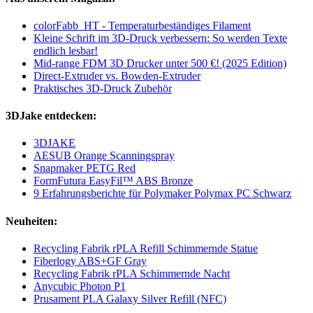
colorFabb_HT - Temperaturbeständiges Filament
Kleine Schrift im 3D-Druck verbessern: So werden Texte
endlich lesbar!
Mid-range FDM 3D Drucker unter 500 €! (2025 Edition)
Direct-Extruder vs. Bowden-Extruder
Praktisches 3D-Druck Zubehör
3DJake entdecken:
3DJAKE
AESUB Orange Scanningspray
Snapmaker PETG Red
FormFutura EasyFil™ ABS Bronze
9 Erfahrungsberichte für Polymaker Polymax PC Schwarz
Neuheiten:
Recycling Fabrik rPLA Refill Schimmernde Statue
Fiberlogy ABS+GF Gray
Recycling Fabrik rPLA Schimmernde Nacht
Anycubic Photon P1
Prusament PLA Galaxy Silver Refill (NFC)