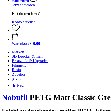
Anmelden
Jetzt anmelden
Bist du
neu hier?
Konto erstellen
Warenkorb
€ 0,00
Marken
3D Drucker & mehr
Ersatzteile & Upgrades
Filament
Resin
Zubehör
⚡ Sale
🔥 Neu
Nobufil
PETG Matt Classic Grey
Leicht zu druckendes, mattes PETG Filamen