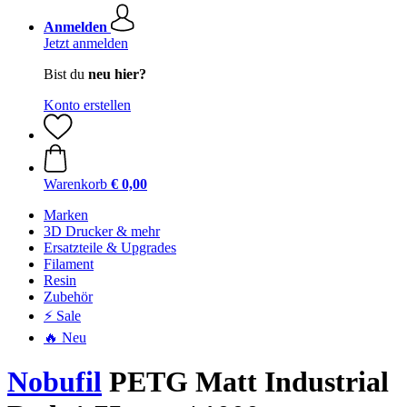
Anmelden
Jetzt anmelden
Bist du
neu hier?
Konto erstellen
Warenkorb
€ 0,00
Marken
3D Drucker & mehr
Ersatzteile & Upgrades
Filament
Resin
Zubehör
⚡ Sale
🔥 Neu
Nobufil
PETG Matt Industrial