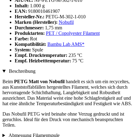
Art.-Nr.:
NF-PETG-M-302-1-010
Inhalt:
1.000 g
EAN:
9180010461907
Hersteller-Nr.:
PETG-M-302-1-010
Marken (Hersteller):
Nobufil
Durchmesser:
1,75 mm
Produktarten:
PET / Copolyester Filament
Farbe:
Rot
Kompatibilität:
Bambu Lab AMS*
System:
Spule
Empf. Drucktemperatur:
235 °C
Empf. Heizbetttemperatur:
75 °C
Beschreibung
Beim
PETG Matt von Nobufil
handelt es sich um ein recyceltes,
aus Kunststoffabfällen hergestelltes Filament, welches sich durch
hervorragende Schichthaftung, Langlebigkeit und Robustheit
auszeichnet. Das Material weist eine hohe Schlagfestigkeit auf und
hat eine ähnliche Temperaturbeständigkeit und Festigkeit wie ABS.
Das Nobufil PETG wird beinahe ohne Verzug gedruckt und ist
geruchlos. Ideal für den Druck von mechanisch beanspruchten
Teilen.
Abmessung Filamentspule