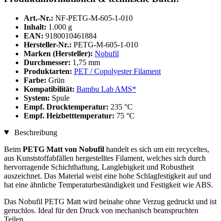
Art.-Nr.:
NF-PETG-M-605-1-010
Inhalt:
1.000 g
EAN:
9180010461884
Hersteller-Nr.:
PETG-M-605-1-010
Marken (Hersteller):
Nobufil
Durchmesser:
1,75 mm
Produktarten:
PET / Copolyester Filament
Farbe:
Grün
Kompatibilität:
Bambu Lab AMS*
System:
Spule
Empf. Drucktemperatur:
235 °C
Empf. Heizbetttemperatur:
75 °C
Beschreibung
Beim
PETG Matt von Nobufil
handelt es sich um ein recyceltes,
aus Kunststoffabfällen hergestelltes Filament, welches sich durch
hervorragende Schichthaftung, Langlebigkeit und Robustheit
auszeichnet. Das Material weist eine hohe Schlagfestigkeit auf und
hat eine ähnliche Temperaturbeständigkeit und Festigkeit wie ABS.
Das Nobufil PETG Matt wird beinahe ohne Verzug gedruckt und ist
geruchlos. Ideal für den Druck von mechanisch beanspruchten
Teilen.