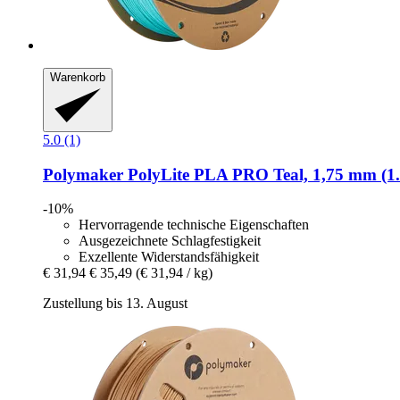
Warenkorb
5.0 (1)
Polymaker
PolyLite PLA PRO Teal, 1,75 mm (1.
-10%
Hervorragende technische Eigenschaften
Ausgezeichnete Schlagfestigkeit
Exzellente Widerstandsfähigkeit
€ 31,94
€ 35,49
(€ 31,94 / kg)
Zustellung bis 13. August