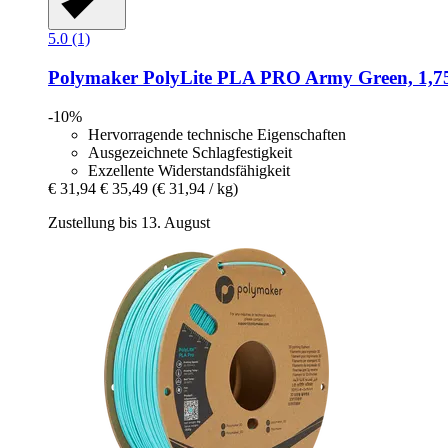
5.0 (1)
Polymaker
PolyLite PLA PRO Army Green, 1,75
-10%
Hervorragende technische Eigenschaften
Ausgezeichnete Schlagfestigkeit
Exzellente Widerstandsfähigkeit
€ 31,94
€ 35,49
(€ 31,94 / kg)
Zustellung bis 13. August