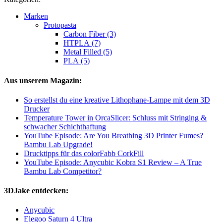
Marken
Protopasta
Carbon Fiber (3)
HTPLA (7)
Metal Filled (5)
PLA (5)
Aus unserem Magazin:
So erstellst du eine kreative Lithophane-Lampe mit dem 3D
Drucker
Temperature Tower in OrcaSlicer: Schluss mit Stringing &
schwacher Schichthaftung
YouTube Episode: Are You Breathing 3D Printer Fumes?
Bambu Lab Upgrade!
Drucktipps für das colorFabb CorkFill
YouTube Episode: Anycubic Kobra S1 Review – A True
Bambu Lab Competitor?
3DJake entdecken:
Anycubic
Elegoo Saturn 4 Ultra