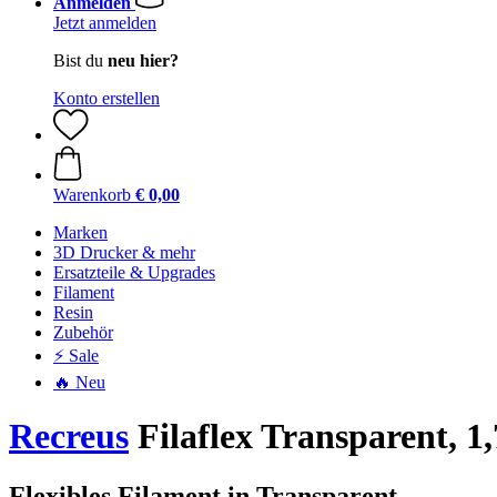
Anmelden
Jetzt anmelden
Bist du
neu hier?
Konto erstellen
Warenkorb
€ 0,00
Marken
3D Drucker & mehr
Ersatzteile & Upgrades
Filament
Resin
Zubehör
⚡ Sale
🔥 Neu
Recreus
Filaflex Transparent, 1
Flexibles Filament in Transparent