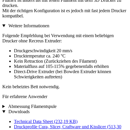
Filaflex ist anders als mit festen Filament mit dem 3D Drucker zu
drucken.
Mit der richtigen Konfiguration ist es jedoch mit fast jedem Drucker
kompatibel.
Weitere Informationen
Folgende Empfehlung bei Verwendung mit einem beliebigen
Drucker ohne Recreus Extruder:
Druckgeschwindigkeit 20 mm/s
Drucktemperatur ca. 240 °C
Kein Retraction (Zurückziehen des Filament)
Materialfluss auf 105-115% gegebenenfalls erhöhen
Direct-Drive Extruder (bei Bowden Extruder können
Schwierigkeiten auftreten)
Kein beheiztes Bett notwendig.
Für erfahrene Anwender
Abmessung Filamentspule
Downloads
Technical Data Sheet
(232,19 KB)
Druckprofile Cura, Slicer, Craftware und Kisslicer
(513,30