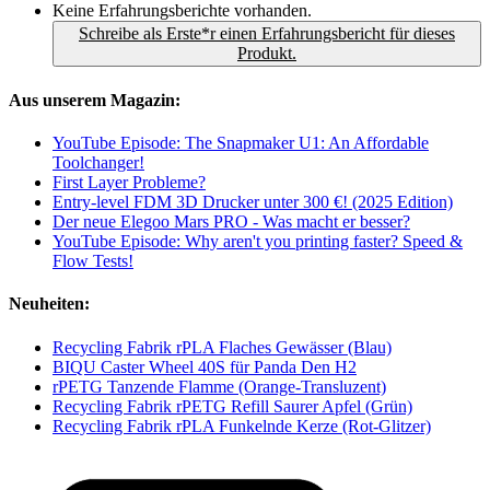
Keine Erfahrungsberichte vorhanden.
Schreibe als Erste*r einen Erfahrungsbericht für dieses
Produkt.
Aus unserem Magazin:
YouTube Episode: The Snapmaker U1: An Affordable
Toolchanger!
First Layer Probleme?
Entry-level FDM 3D Drucker unter 300 €! (2025 Edition)
Der neue Elegoo Mars PRO - Was macht er besser?
YouTube Episode: Why aren't you printing faster? Speed &
Flow Tests!
Neuheiten:
Recycling Fabrik rPLA Flaches Gewässer (Blau)
BIQU Caster Wheel 40S für Panda Den H2
rPETG Tanzende Flamme (Orange-Transluzent)
Recycling Fabrik rPETG Refill Saurer Apfel (Grün)
Recycling Fabrik rPLA Funkelnde Kerze (Rot-Glitzer)