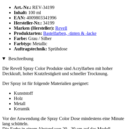
Art.-Nr.:
REV-34199
Inhalt:
100 ml
EAN:
4009803341996
Hersteller-Nr.:
34199
Marken (Hersteller):
Revell
Produktarten:
Bastelfarben, -tinten & -lacke
Farbe:
Grau / Silber
Farbtyp:
Metallic
Auftragstechnik:
Sprühdose
Beschreibung
Die Revell Spray Color Produkte sind Acrylfarben mit hoher
Deckkraft, hoher Kratzfestigkeit und schneller Trocknung.
Der Spray ist für folgende Materialien geeignet:
Kunststoff
Holz
Metall
Keramik
Vor der Anwendung die Spray Color Dose mindestens eine Minute
lang schütteln.
Die Farbe in einem Abstand von 20 - 30 cm auf das Modell