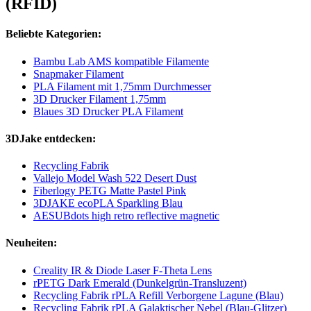
(RFID)
Beliebte Kategorien:
Bambu Lab AMS kompatible Filamente
Snapmaker Filament
PLA Filament mit 1,75mm Durchmesser
3D Drucker Filament 1,75mm
Blaues 3D Drucker PLA Filament
3DJake entdecken:
Recycling Fabrik
Vallejo Model Wash 522 Desert Dust
Fiberlogy PETG Matte Pastel Pink
3DJAKE ecoPLA Sparkling Blau
AESUBdots high retro reflective magnetic
Neuheiten:
Creality IR & Diode Laser F-Theta Lens
rPETG Dark Emerald (Dunkelgrün-Transluzent)
Recycling Fabrik rPLA Refill Verborgene Lagune (Blau)
Recycling Fabrik rPLA Galaktischer Nebel (Blau-Glitzer)