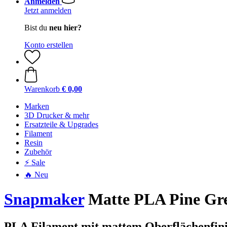
Anmelden
Jetzt anmelden
Bist du
neu hier?
Konto erstellen
Warenkorb
€ 0,00
Marken
3D Drucker & mehr
Ersatzteile & Upgrades
Filament
Resin
Zubehör
⚡ Sale
🔥 Neu
Snapmaker
Matte PLA Pine Gre
PLA Filament mit mattem Oberflächenfini