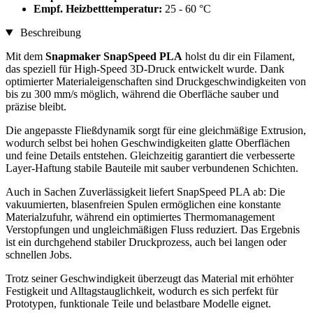
Empf. Heizbetttemperatur:
25 - 60 °C
Beschreibung
Mit dem
Snapmaker SnapSpeed PLA
holst du dir ein Filament,
das speziell für High-Speed 3D-Druck entwickelt wurde. Dank
optimierter Materialeigenschaften sind Druckgeschwindigkeiten von
bis zu 300 mm/s möglich, während die Oberfläche sauber und
präzise bleibt.
Die angepasste Fließdynamik sorgt für eine gleichmäßige Extrusion,
wodurch selbst bei hohen Geschwindigkeiten glatte Oberflächen
und feine Details entstehen. Gleichzeitig garantiert die verbesserte
Layer-Haftung stabile Bauteile mit sauber verbundenen Schichten.
Auch in Sachen Zuverlässigkeit liefert SnapSpeed PLA ab: Die
vakuumierten, blasenfreien Spulen ermöglichen eine konstante
Materialzufuhr, während ein optimiertes Thermomanagement
Verstopfungen und ungleichmäßigen Fluss reduziert. Das Ergebnis
ist ein durchgehend stabiler Druckprozess, auch bei langen oder
schnellen Jobs.
Trotz seiner Geschwindigkeit überzeugt das Material mit erhöhter
Festigkeit und Alltagstauglichkeit, wodurch es sich perfekt für
Prototypen, funktionale Teile und belastbare Modelle eignet.