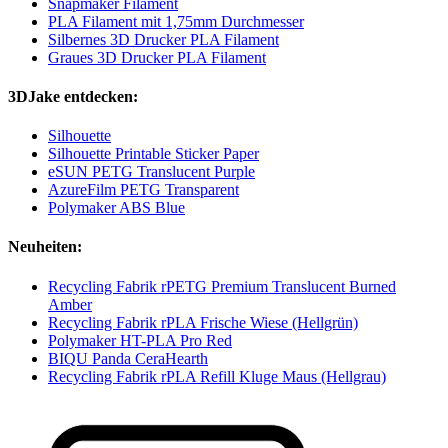
Snapmaker Filament
PLA Filament mit 1,75mm Durchmesser
Silbernes 3D Drucker PLA Filament
Graues 3D Drucker PLA Filament
3DJake entdecken:
Silhouette
Silhouette Printable Sticker Paper
eSUN PETG Translucent Purple
AzureFilm PETG Transparent
Polymaker ABS Blue
Neuheiten:
Recycling Fabrik rPETG Premium Translucent Burned
Amber
Recycling Fabrik rPLA Frische Wiese (Hellgrün)
Polymaker HT-PLA Pro Red
BIQU Panda CeraHearth
Recycling Fabrik rPLA Refill Kluge Maus (Hellgrau)