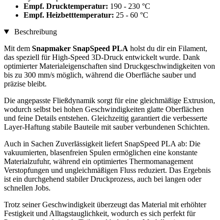
Empf. Drucktemperatur:
190 - 230 °C
Empf. Heizbetttemperatur:
25 - 60 °C
Beschreibung
Mit dem
Snapmaker SnapSpeed PLA
holst du dir ein Filament,
das speziell für High-Speed 3D-Druck entwickelt wurde. Dank
optimierter Materialeigenschaften sind Druckgeschwindigkeiten von
bis zu 300 mm/s möglich, während die Oberfläche sauber und
präzise bleibt.
Die angepasste Fließdynamik sorgt für eine gleichmäßige Extrusion,
wodurch selbst bei hohen Geschwindigkeiten glatte Oberflächen
und feine Details entstehen. Gleichzeitig garantiert die verbesserte
Layer-Haftung stabile Bauteile mit sauber verbundenen Schichten.
Auch in Sachen Zuverlässigkeit liefert SnapSpeed PLA ab: Die
vakuumierten, blasenfreien Spulen ermöglichen eine konstante
Materialzufuhr, während ein optimiertes Thermomanagement
Verstopfungen und ungleichmäßigen Fluss reduziert. Das Ergebnis
ist ein durchgehend stabiler Druckprozess, auch bei langen oder
schnellen Jobs.
Trotz seiner Geschwindigkeit überzeugt das Material mit erhöhter
Festigkeit und Alltagstauglichkeit, wodurch es sich perfekt für