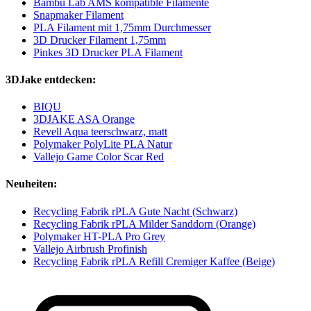
Bambu Lab AMS kompatible Filamente
Snapmaker Filament
PLA Filament mit 1,75mm Durchmesser
3D Drucker Filament 1,75mm
Pinkes 3D Drucker PLA Filament
3DJake entdecken:
BIQU
3DJAKE ASA Orange
Revell Aqua teerschwarz, matt
Polymaker PolyLite PLA Natur
Vallejo Game Color Scar Red
Neuheiten:
Recycling Fabrik rPLA Gute Nacht (Schwarz)
Recycling Fabrik rPLA Milder Sanddorn (Orange)
Polymaker HT-PLA Pro Grey
Vallejo Airbrush Profinish
Recycling Fabrik rPLA Refill Cremiger Kaffee (Beige)