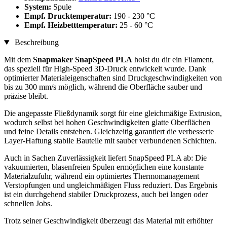
System:
Spule
Empf. Drucktemperatur:
190 - 230 °C
Empf. Heizbetttemperatur:
25 - 60 °C
Beschreibung
Mit dem
Snapmaker SnapSpeed PLA
holst du dir ein Filament,
das speziell für High-Speed 3D-Druck entwickelt wurde. Dank
optimierter Materialeigenschaften sind Druckgeschwindigkeiten von
bis zu 300 mm/s möglich, während die Oberfläche sauber und
präzise bleibt.
Die angepasste Fließdynamik sorgt für eine gleichmäßige Extrusion,
wodurch selbst bei hohen Geschwindigkeiten glatte Oberflächen
und feine Details entstehen. Gleichzeitig garantiert die verbesserte
Layer-Haftung stabile Bauteile mit sauber verbundenen Schichten.
Auch in Sachen Zuverlässigkeit liefert SnapSpeed PLA ab: Die
vakuumierten, blasenfreien Spulen ermöglichen eine konstante
Materialzufuhr, während ein optimiertes Thermomanagement
Verstopfungen und ungleichmäßigen Fluss reduziert. Das Ergebnis
ist ein durchgehend stabiler Druckprozess, auch bei langen oder
schnellen Jobs.
Trotz seiner Geschwindigkeit überzeugt das Material mit erhöhter