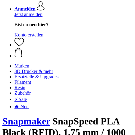
Anmelden
Jetzt anmelden
Bist du
neu hier?
Konto erstellen
Marken
3D Drucker & mehr
Ersatzteile & Upgrades
Filament
Resin
Zubehör
⚡ Sale
🔥 Neu
Snapmaker
SnapSpeed PLA
Black (RFID), 1,75 mm / 1000