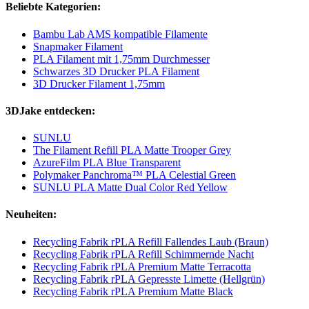
Beliebte Kategorien:
Bambu Lab AMS kompatible Filamente
Snapmaker Filament
PLA Filament mit 1,75mm Durchmesser
Schwarzes 3D Drucker PLA Filament
3D Drucker Filament 1,75mm
3DJake entdecken:
SUNLU
The Filament Refill PLA Matte Trooper Grey
AzureFilm PLA Blue Transparent
Polymaker Panchroma™ PLA Celestial Green
SUNLU PLA Matte Dual Color Red Yellow
Neuheiten:
Recycling Fabrik rPLA Refill Fallendes Laub (Braun)
Recycling Fabrik rPLA Refill Schimmernde Nacht
Recycling Fabrik rPLA Premium Matte Terracotta
Recycling Fabrik rPLA Gepresste Limette (Hellgrün)
Recycling Fabrik rPLA Premium Matte Black