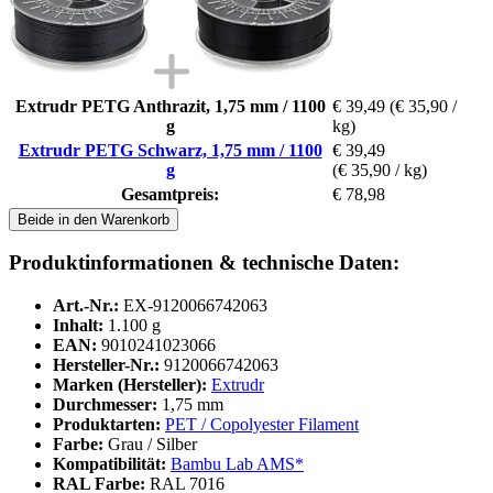
Extrudr PETG Anthrazit, 1,75 mm / 1100
€ 39,49
(€ 35,90 /
g
kg)
Extrudr PETG Schwarz, 1,75 mm / 1100
€ 39,49
g
(€ 35,90 / kg)
Gesamtpreis:
€ 78,98
Beide in den Warenkorb
Produktinformationen & technische Daten:
Art.-Nr.:
EX-9120066742063
Inhalt:
1.100 g
EAN:
9010241023066
Hersteller-Nr.:
9120066742063
Marken (Hersteller):
Extrudr
Durchmesser:
1,75 mm
Produktarten:
PET / Copolyester Filament
Farbe:
Grau / Silber
Kompatibilität:
Bambu Lab AMS*
RAL Farbe:
RAL 7016