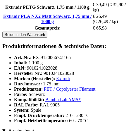
€ 39,49
(€ 35,90 /
Extrudr PETG Schwarz, 1,75 mm / 1100 g
kg)
Extrudr PLA NX2 Matt Schwarz, 1,75 mm /
€ 26,49
1000 g
(€ 26,49 / kg)
Gesamtpreis:
€ 65,98
Beide in den Warenkorb
Produktinformationen & technische Daten:
Art.-Nr.:
EX-9120066741165
Inhalt:
1.100 g
EAN:
9010241023028
Hersteller-Nr.:
9010241023028
Marken (Hersteller):
Extrudr
Durchmesser:
1,75 mm
Produktarten:
PET / Copolyester Filament
Farbe:
Schwarz
Kompatibilität:
Bambu Lab AMS*
RAL Farbe:
RAL 9005
System:
Spule
Empf. Drucktemperatur:
210 - 230 °C
Empf. Heizbetttemperatur:
60 - 70 °C
Beschreibung