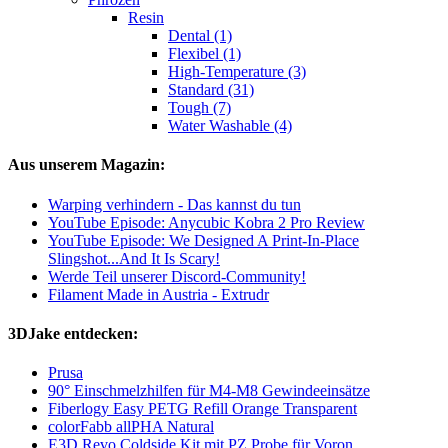
Resin
Dental (1)
Flexibel (1)
High-Temperature (3)
Standard (31)
Tough (7)
Water Washable (4)
Aus unserem Magazin:
Warping verhindern - Das kannst du tun
YouTube Episode: Anycubic Kobra 2 Pro Review
YouTube Episode: We Designed A Print-In-Place
Slingshot...And It Is Scary!
Werde Teil unserer Discord-Community!
Filament Made in Austria - Extrudr
3DJake entdecken:
Prusa
90° Einschmelzhilfen für M4-M8 Gewindeeinsätze
Fiberlogy Easy PETG Refill Orange Transparent
colorFabb allPHA Natural
E3D Revo Coldside Kit mit PZ Probe für Voron