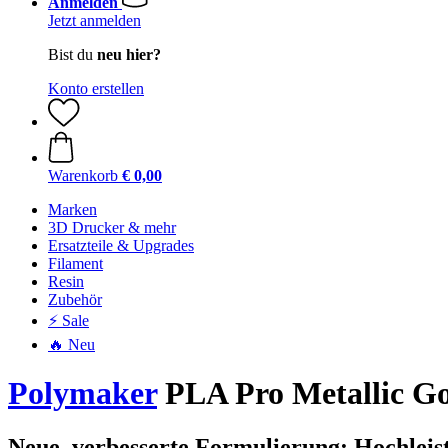
Anmelden
Jetzt anmelden
Bist du
neu hier?
Konto erstellen
Warenkorb
€ 0,00
Marken
3D Drucker & mehr
Ersatzteile & Upgrades
Filament
Resin
Zubehör
⚡ Sale
🔥 Neu
Polymaker
PLA Pro Metallic Go
Neue, verbesserte Formulierung: Hochleis