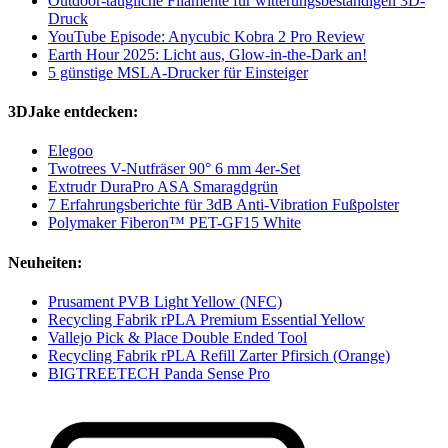
Outdoor-taugliche Filamente für witterungsbeständigen 3D-
Druck
YouTube Episode: Anycubic Kobra 2 Pro Review
Earth Hour 2025: Licht aus, Glow-in-the-Dark an!
5 günstige MSLA-Drucker für Einsteiger
3DJake entdecken:
Elegoo
Twotrees V-Nutfräser 90° 6 mm 4er-Set
Extrudr DuraPro ASA Smaragdgrün
7 Erfahrungsberichte für 3dB Anti-Vibration Fußpolster
Polymaker Fiberon™ PET-GF15 White
Neuheiten:
Prusament PVB Light Yellow (NFC)
Recycling Fabrik rPLA Premium Essential Yellow
Vallejo Pick & Place Double Ended Tool
Recycling Fabrik rPLA Refill Zarter Pfirsich (Orange)
BIGTREETECH Panda Sense Pro