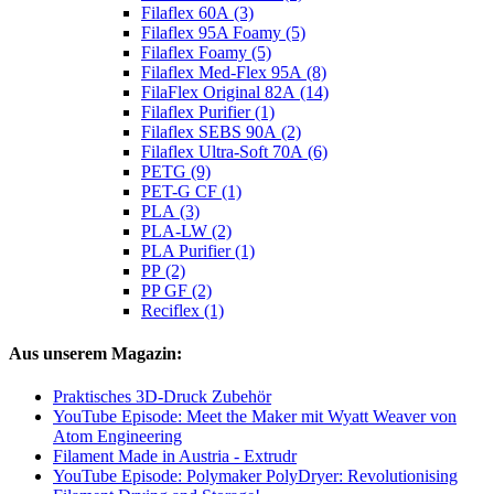
Filaflex 60A (3)
Filaflex 95A Foamy (5)
Filaflex Foamy (5)
Filaflex Med-Flex 95A (8)
FilaFlex Original 82A (14)
Filaflex Purifier (1)
Filaflex SEBS 90A (2)
Filaflex Ultra-Soft 70A (6)
PETG (9)
PET-G CF (1)
PLA (3)
PLA-LW (2)
PLA Purifier (1)
PP (2)
PP GF (2)
Reciflex (1)
Aus unserem Magazin:
Praktisches 3D-Druck Zubehör
YouTube Episode: Meet the Maker mit Wyatt Weaver von
Atom Engineering
Filament Made in Austria - Extrudr
YouTube Episode: Polymaker PolyDryer: Revolutionising