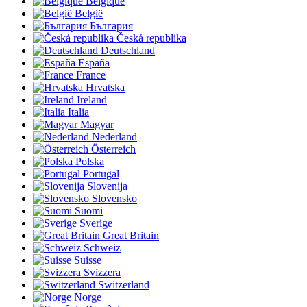
Belgique
België
България
Česká republika
Deutschland
España
France
Hrvatska
Ireland
Italia
Magyar
Nederland
Österreich
Polska
Portugal
Slovenija
Slovensko
Suomi
Sverige
Great Britain
Schweiz
Suisse
Svizzera
Switzerland
Norge