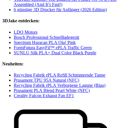
Assembled (And It’s Fast!)
6 günstige 3D Drucker für Anfänger (2026 Edition)
3DJake entdecken:
LDO Motors
Bosch Professional Schnellladegerät
Spectrum Huracan PLA Ola! Pink
FormFutura EasyFil™ ePLA Traffic Green
SUNLU Silk PLA+ Dual Color Black Purple
Neuheiten:
Recycling Fabrik rPLA Refill Schimmernde Tanne
Prusament TPU 95A Natural (NFC)
Recycling Fabrik rPLA Verborgene Lagune (Blau)
Prusament PLA Blend Pearl White (NFC)
Creality Falcon Exhaust Fan EF1