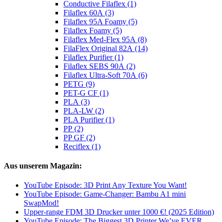
Conductive Filaflex (1)
Filaflex 60A (3)
Filaflex 95A Foamy (5)
Filaflex Foamy (5)
Filaflex Med-Flex 95A (8)
FilaFlex Original 82A (14)
Filaflex Purifier (1)
Filaflex SEBS 90A (2)
Filaflex Ultra-Soft 70A (6)
PETG (9)
PET-G CF (1)
PLA (3)
PLA-LW (2)
PLA Purifier (1)
PP (2)
PP GF (2)
Reciflex (1)
Aus unserem Magazin:
YouTube Episode: 3D Print Any Texture You Want!
YouTube Episode: Game-Changer: Bambu A1 mini
SwapMod!
Upper-range FDM 3D Drucker unter 1000 €! (2025 Edition)
YouTube Episode: The Biggest 3D Printer We’ve EVER