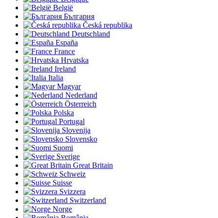
België
България
Česká republika
Deutschland
España
France
Hrvatska
Ireland
Italia
Magyar
Nederland
Österreich
Polska
Portugal
Slovenija
Slovensko
Suomi
Sverige
Great Britain
Schweiz
Suisse
Svizzera
Switzerland
Norge
România