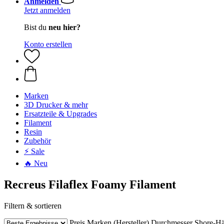
Anmelden
Jetzt anmelden
Bist du
neu hier?
Konto erstellen
Marken
3D Drucker & mehr
Ersatzteile & Upgrades
Filament
Resin
Zubehör
⚡ Sale
🔥 Neu
Recreus Filaflex Foamy Filament
Filtern & sortieren
Preis
Marken (Hersteller)
Durchmesser
Shore-Hä