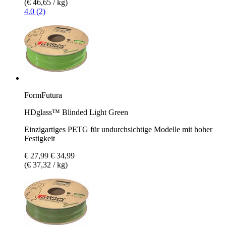
(€ 46,65 / kg)
4.0 (2)
FormFutura
HDglass™ Blinded Light Green
Einzigartiges PETG für undurchsichtige Modelle mit hoher
Festigkeit
€ 27,99
€ 34,99
(€ 37,32 / kg)