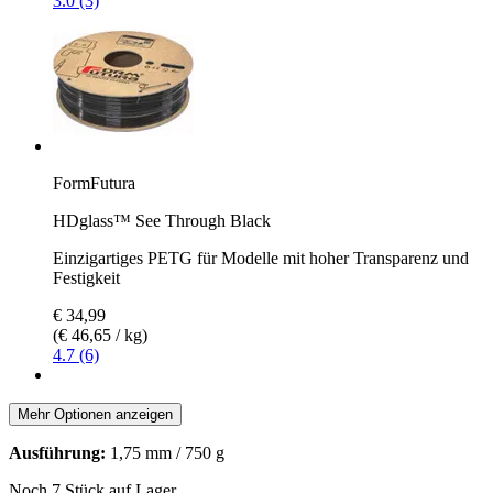
3.0 (3)
FormFutura
HDglass™ See Through Black
Einzigartiges PETG für Modelle mit hoher Transparenz und
Festigkeit
€ 34,99
(€ 46,65 / kg)
4.7 (6)
Mehr Optionen anzeigen
Ausführung:
1,75 mm / 750 g
Noch 7 Stück auf Lager