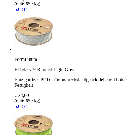
(€ 46,65 / kg)
5.0 (1)
FormFutura
HDglass™ Blinded Light Grey
Einzigartiges PETG für undurchsichtige Modelle mit hoher
Festigkeit
€ 34,99
(€ 46,65 / kg)
5.0 (2)