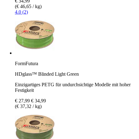
€ 34,99
(€ 46,65 / kg)
4.0 (2)
FormFutura
HDglass™ Blinded Light Green
Einzigartiges PETG für undurchsichtige Modelle mit hoher
Festigkeit
€ 27,99
€ 34,99
(€ 37,32 / kg)