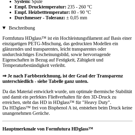
System:
Spule
Empf. Drucktemperatur:
235 - 260 °C
Empf. Heizbetttemperatur:
80 - 90 °C
Durchmesser - Toleranz:
± 0,05 mm
Beschreibung
Formfutura HDglass™ ist ein Hochleistungsfilament auf Basis einer
einzigartigen PETG-Mischung, das gedruckten Modellen ein
glänzendes und transparentes, leicht transparentes oder
undurchsichtiges Erscheinungsbild, sowie hervorragende
Eigenschaften in Bezug auf Festigkeit, Zähigkeit und
Temperaturbeständigkeit verleiht.
⇒ Je nach Farbbezeichnung, ist der Grad der Transparenz
unterschiedlich - siehe Tabelle ganz unten.
Da das Material entwickelt wurde, um optimale thermische Stabilität
und damit ein perfektes Fließverhalten für den 3D-Druck zu
erreichen, steht das HD in HDglass™ für "Heavy Duty".
Da HDglass™ frei von Bisphenol A ist, entstehen beim Druck keine
unangenehmen Gerüche.
Hauptmerkmale von Formfutura HDglass™