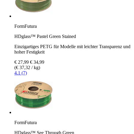
FormFutura
HDglass™ Pastel Green Stained
Einzigartiges PETG für Modelle mit leichter Transparenz und
hoher Festigkeit
€ 27,99
€ 34,99
(€ 37,32 / kg)
4.1 (7)
FormFutura
HDglass™ See Through Green