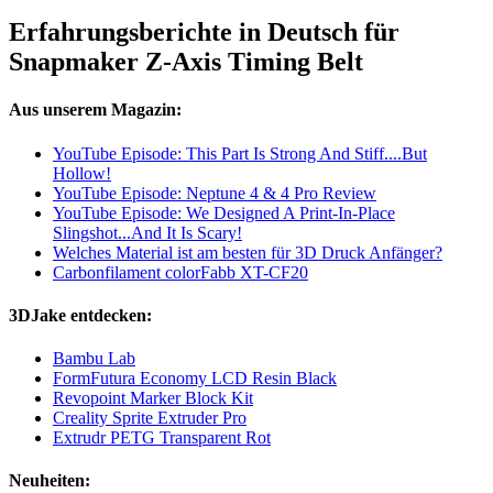
Erfahrungsberichte in Deutsch für
Snapmaker Z-Axis Timing Belt
Aus unserem Magazin:
YouTube Episode: This Part Is Strong And Stiff....But
Hollow!
YouTube Episode: Neptune 4 & 4 Pro Review
YouTube Episode: We Designed A Print-In-Place
Slingshot...And It Is Scary!
Welches Material ist am besten für 3D Druck Anfänger?
Carbonfilament colorFabb XT-CF20
3DJake entdecken:
Bambu Lab
FormFutura Economy LCD Resin Black
Revopoint Marker Block Kit
Creality Sprite Extruder Pro
Extrudr PETG Transparent Rot
Neuheiten: